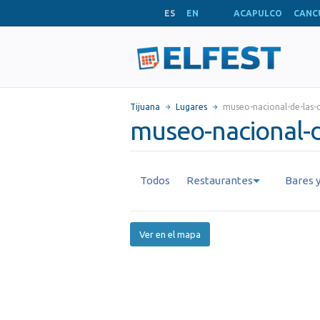
ES
EN
ACAPULCO
CANC
Tijuana
Lugares
museo-nacional-de-las-c
museo-nacional-de
Todos
Restaurantes
Bares y
Ver en el mapa