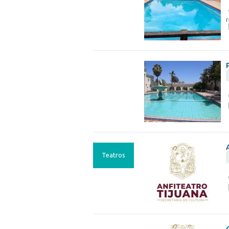
r
Teatros