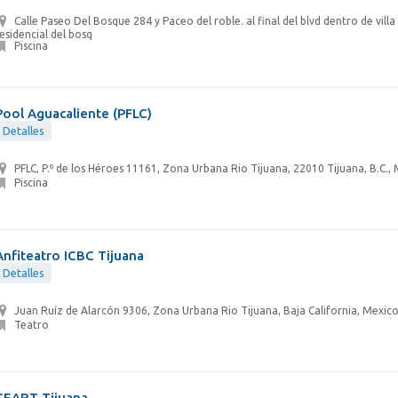
Calle Paseo Del Bosque 284 y Paceo del roble. al final del blvd dentro de villa
esidencial del bosq
Piscina
Pool Aguacaliente (PFLC)
Detalles
PFLC, P.º de los Héroes 11161, Zona Urbana Rio Tijuana, 22010 Tijuana, B.C.,
Piscina
Anfiteatro ICBC Tijuana
Detalles
Juan Ruíz de Alarcón 9306, Zona Urbana Rio Tijuana, Baja California, Mexic
Teatro
CEART Tijuana