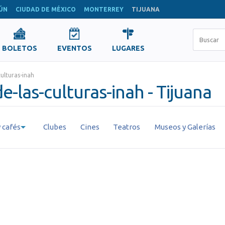
ÚN
CIUDAD DE MÉXICO
MONTERREY
TIJUANA
BOLETOS
EVENTOS
LUGARES
ulturas-inah
-las-culturas-inah - Tijuana
 cafés
Clubes
Cines
Teatros
Museos y Galerías