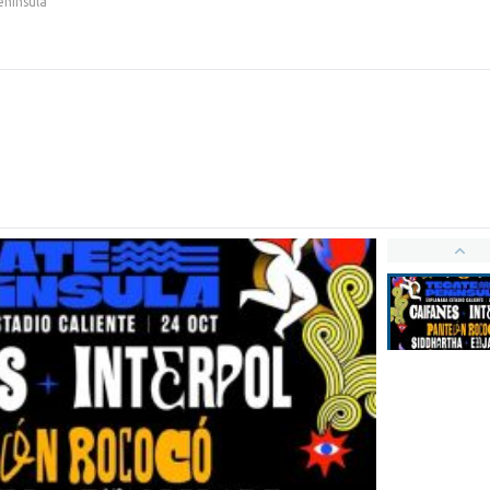
enínsula