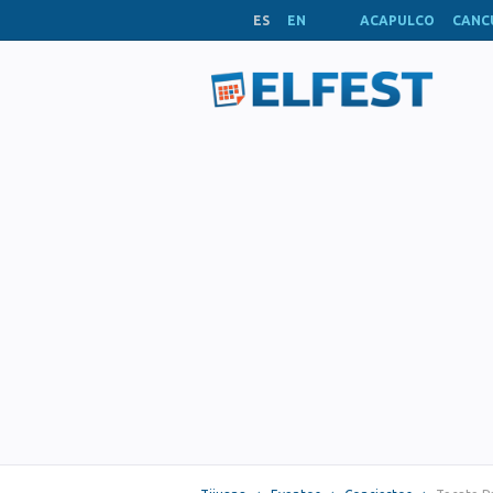
ES
EN
ACAPULCO
CANC