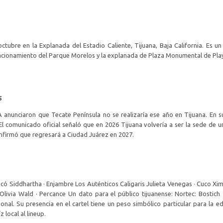
octubre en la Explanada del Estadio Caliente, Tijuana, Baja California. Es u
stacionamiento del Parque Morelos y la explanada de Plaza Monumental de Play
5
unciaron que Tecate Península no se realizaría ese año en Tijuana. En su l
 comunicado oficial señaló que en 2026 Tijuana volvería a ser la sede de un
nfirmó que regresará a Ciudad Juárez en 2027.
có Siddhartha · Enjambre Los Auténticos Caligaris Julieta Venegas · Cuco Xim
Olivia Wald · Percance Un dato para el público tijuanense: Nortec: Bostich
ional. Su presencia en el cartel tiene un peso simbólico particular para la e
local al lineup.