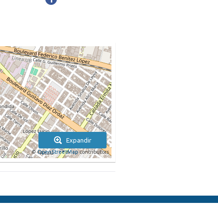
Expandir
©
OpenStreetMap
contributors