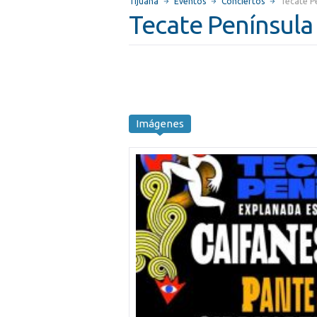
Tijuana
Eventos
Conciertos
Tecate P
Tecate Península
Imágenes