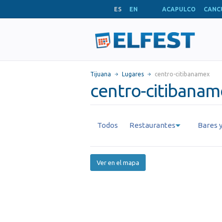
ES
EN
ACAPULCO
CANC
Tijuana
Lugares
centro-citibanamex
centro-citibaname
Todos
Restaurantes
Bares y
Ver en el mapa