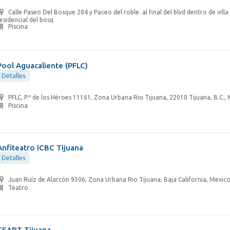
Calle Paseo Del Bosque 284 y Paceo del roble. al final del blvd dentro de villa
esidencial del bosq
Piscina
Pool Aguacaliente (PFLC)
Detalles
PFLC, P.º de los Héroes 11161, Zona Urbana Rio Tijuana, 22010 Tijuana, B.C.,
Piscina
Anfiteatro ICBC Tijuana
Detalles
Juan Ruíz de Alarcón 9306, Zona Urbana Rio Tijuana, Baja California, Mexic
Teatro
CEART Tijuana