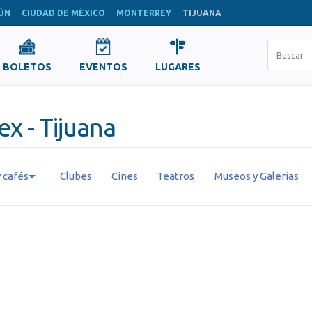
ÚN
CIUDAD DE MÉXICO
MONTERREY
TIJUANA
BOLETOS
EVENTOS
LUGARES
x - Tijuana
 cafés
Clubes
Cines
Teatros
Museos y Galerías