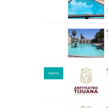
r
Teatros