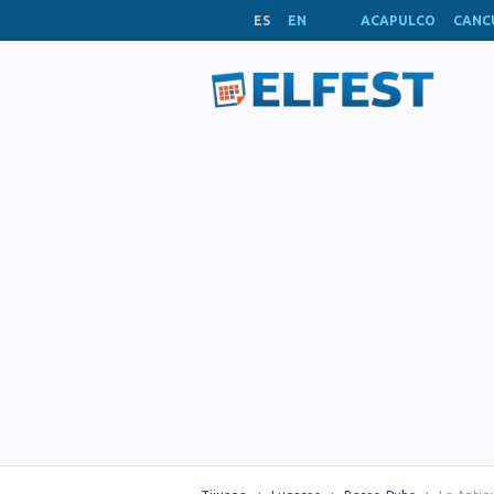
ES
EN
ACAPULCO
CANC