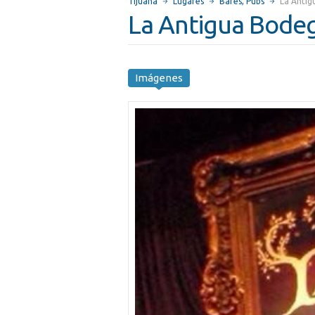
Tijuana
Lugares
Bares, Pubs
La Antig
La Antigua Bodeg
Imágenes