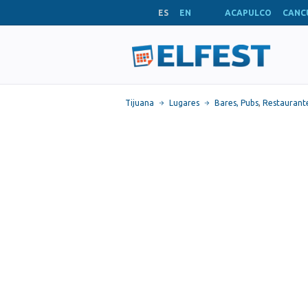
ES
EN
ACAPULCO
CANC
Tijuana
Lugares
Bares, Pubs
,
Restaurant