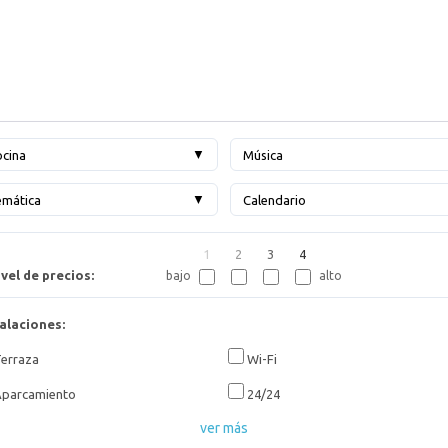
▼
cina
Música
▼
emática
Calendario
1
2
3
4
vel de precios:
bajo
alto
alaciones:
erraza
Wi-Fi
parcamiento
24/24
ver más