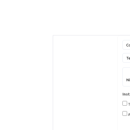
Co
T
Ni
Inst
T
A