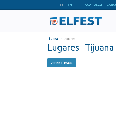
ES
EN
ACAPULCO
CANC
Tijuana
Lugares
Lugares - Tijuana
Ver en el mapa