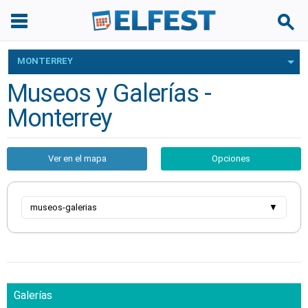
MONTERREY
Museos y Galerías -
Monterrey
Ver en el mapa
Opciones
museos-galerias
▼
Galerías