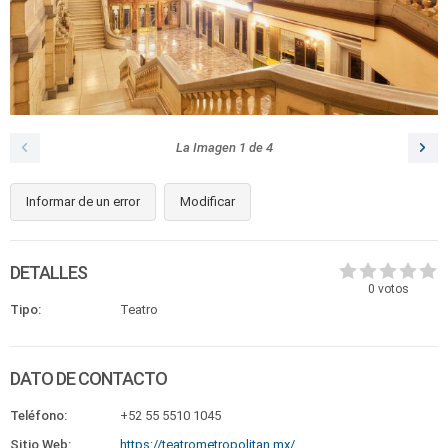
La Imagen
1
de
4
Informar de un error
Modificar
DETALLES
0
votos
Tipo:
Teatro
DATO DE CONTACTO
Teléfono:
+52 55 5510 1045
Sitio Web:
https://teatrometropolitan.mx/