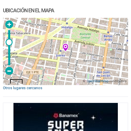
UBICACIÓN EN EL MAPA
©
OpenStreetMap
contributors
200 m
Otros lugares cercanos