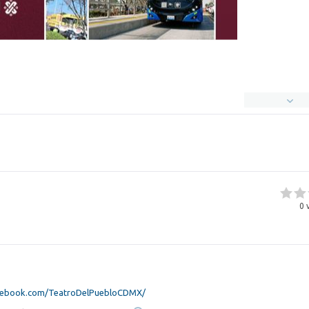
0
v
cebook.com/TeatroDelPuebloCDMX/