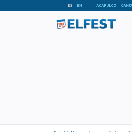
ES
EN
ACAPULCO
CANC