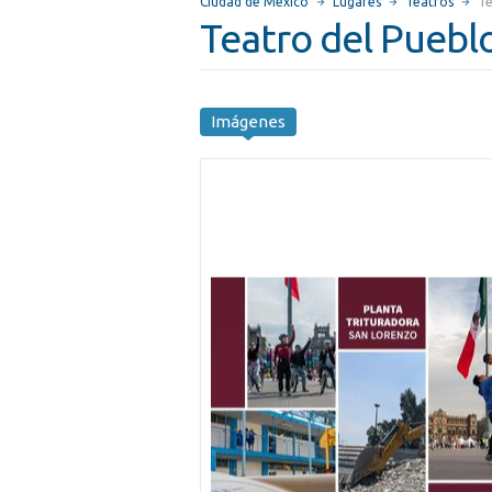
Ciudad de México
Lugares
Teatros
Te
Teatro del Puebl
Imágenes