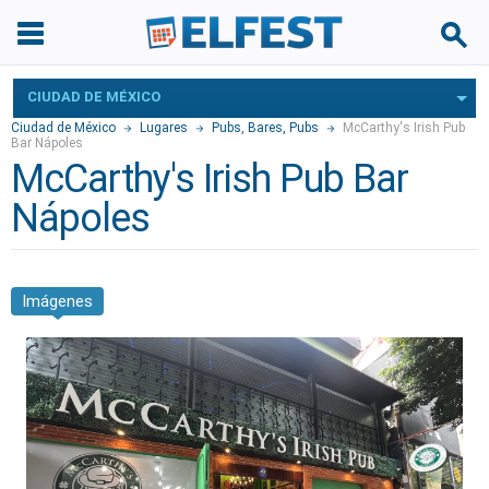
CIUDAD DE MÉXICO
Ciudad de México
Lugares
Pubs
,
Bares, Pubs
McCarthy's Irish Pub
Bar Nápoles
McCarthy's Irish Pub Bar
Nápoles
Imágenes