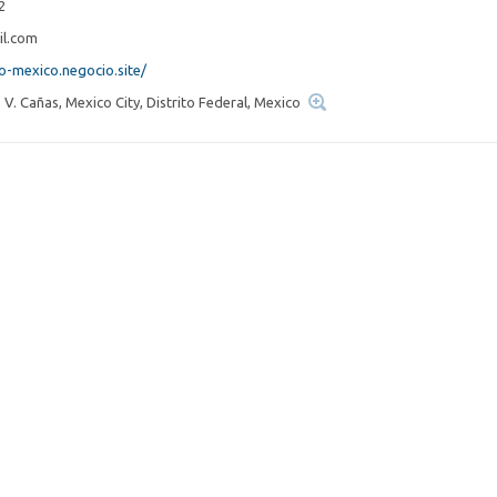
2
l.com
o-mexico.negocio.site/
 V. Cañas, Mexico City, Distrito Federal, Mexico