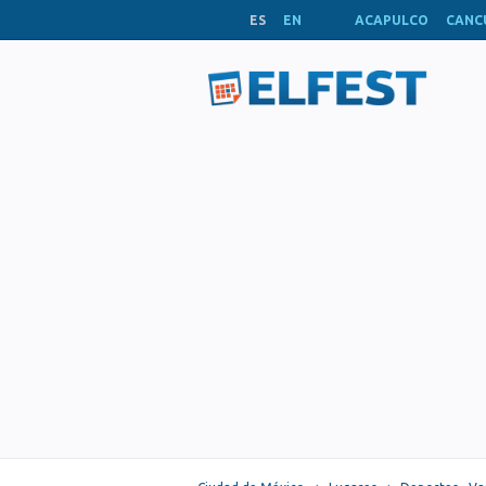
ES
EN
ACAPULCO
CANC