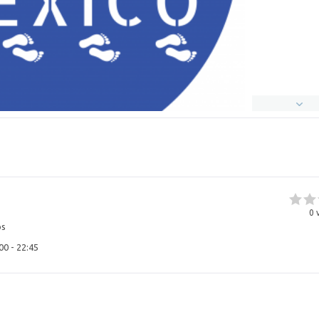
0
v
os
00 - 22:45