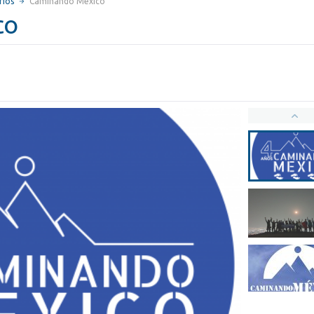
rios
Caminando México
co