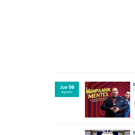
Jue
06
Agosto