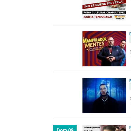
Dom
09