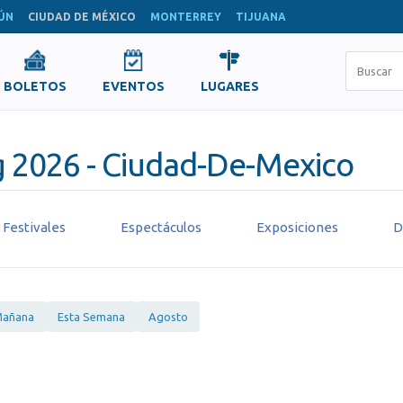
ÚN
CIUDAD DE MÉXICO
MONTERREY
TIJUANA
BOLETOS
EVENTOS
LUGARES
g 2026 - Ciudad-De-Mexico
Festivales
Espectáculos
Exposiciones
D
añana
Esta Semana
Agosto