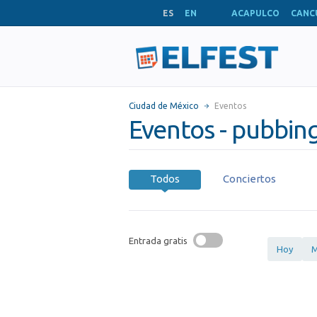
ES
EN
ACAPULCO
CANC
Ciudad de México
Eventos
Eventos - pubbin
Todos
Conciertos
Entrada gratis
Hoy
M