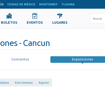
ÚN
CIUDAD DE MÉXICO
MONTERREY
TIJUANA
BOLETOS
EVENTOS
LUGARES
iones - Cancun
Conciertos
Exposiciones
añana
Esta Semana
Agosto