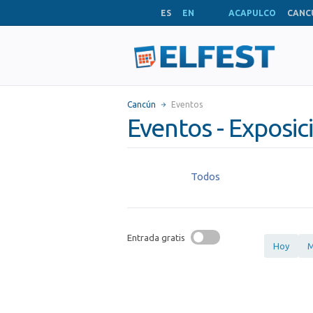
ES
EN
ACAPULCO
CANC
Cancún
Eventos
Eventos - Exposic
Todos
Entrada gratis
Hoy
M