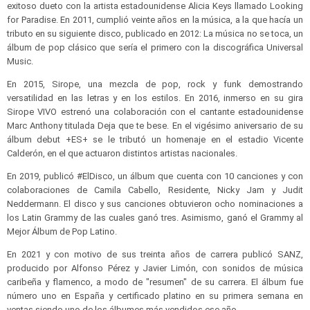
exitoso dueto con la artista estadounidense Alicia Keys llamado Looking
for Paradise. En 2011, cumplió veinte años en la música, a la que hacía un
tributo en su siguiente disco, publicado en 2012: La música no se toca, un
álbum de pop clásico que sería el primero con la discográfica Universal
Music.
En 2015, Sirope, una mezcla de pop, rock y funk demostrando
versatilidad en las letras y en los estilos. En 2016, inmerso en su gira
Sirope VIVO estrenó una colaboración con el cantante estadounidense
Marc Anthony titulada Deja que te bese. En el vigésimo aniversario de su
álbum debut +ES+ se le tributó un homenaje en el estadio Vicente
Calderón, en el que actuaron distintos artistas nacionales.
En 2019, publicó #ElDisco, un álbum que cuenta con 10 canciones y con
colaboraciones de Camila Cabello, Residente, Nicky Jam y Judit
Neddermann. El disco y sus canciones obtuvieron ocho nominaciones a
los Latin Grammy de las cuales ganó tres. Asimismo, ganó el Grammy al
Mejor Álbum de Pop Latino.
En 2021 y con motivo de sus treinta años de carrera publicó SANZ,
producido por Alfonso Pérez y Javier Limón, con sonidos de música
caribeña y flamenco, a modo de "resumen" de su carrera. El álbum fue
número uno en España y certificado platino en su primera semana en
ventas siendo uno de los álbumes más vendidos ese año.