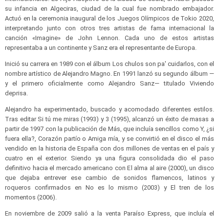
su infancia en Algeciras, ciudad de la cual fue nombrado embajador.
Actuó en la ceremonia inaugural de los Juegos Olímpicos de Tokio 2020,
interpretando junto con otros tres artistas de fama internacional la
canción «Imagine» de John Lennon. Cada uno de estos artistas
representaba a un continente y Sanz era el representante de Europa.
Inició su carrera en 1989 con el álbum Los chulos son pa' cuidarlos, con el
nombre artístico de Alejandro Magno. En 1991 lanzó su segundo álbum —
y el primero oficialmente como Alejandro Sanz— titulado Viviendo
deprisa.
Alejandro ha experimentado, buscado y acomodado diferentes estilos.
Tras editar Si tú me miras (1993) y 3 (1995), alcanzó un éxito de masas a
partir de 1997 con la publicación de Más, que incluía sencillos como Y, ¿si
fuera ella?, Corazón partío o Amiga mía, y se convirtió en el disco el más
vendido en la historia de España con dos millones de ventas en el país y
cuatro en el exterior. Siendo ya una figura consolidada dio el paso
definitivo hacia el mercado americano con El alma al aire (2000), un disco
que dejaba entrever ese cambio de sonidos flamencos, latinos y
roqueros confirmados en No es lo mismo (2003) y El tren de los
momentos (2006).
En noviembre de 2009 salió a la venta Paraíso Express, que incluía el