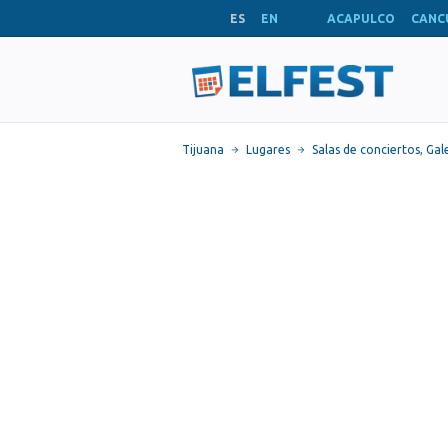
ES
EN
ACAPULCO
CANC
Tijuana
Lugares
Salas de conciertos
,
Gal