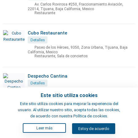
Av. Carlos Rovirosa #250, Fraccionamiento Aviación,
22014, Tijuana, Baja California, Mexico
Restaurante
Cubo Restaurante
Detalles
Paseo de los Héroes, 9350, Zona Urbana, Tijuana, Baja
California, Mexico
Restaurante, Sala de conciertos
Despecho Cantina
Detalles
C. Orizaba 10335, Neidhart, 22020 Tijuana, B.C., Mexico
Este sitio utiliza cookies
Bar, Restaurante
Este sitio utiliza cookies para mejorar la experiencia del
usuario. Al utilizar nuestro sitio, acepta todas las cookies,
de acuerdo con nuestra Política de cookies.
El Club Tacos & Beer's
Detalles
Leer más
Estoy de acuerdo
Av. Revolución 1217, Zona Centro, 22000 Tijuana, B.C.