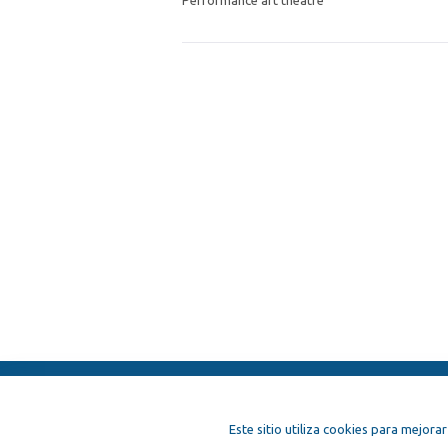
Performance art theatre
ElFest.es
Contactos
Términos y c
Este sitio utiliza cookies para mejorar
Artistas