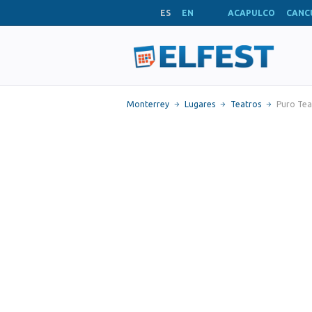
ES
EN
ACAPULCO
CANC
Monterrey
Lugares
Teatros
Puro Te