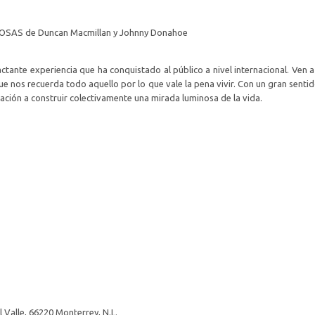
OSAS de Duncan Macmillan y Johnny Donahoe
tante experiencia que ha conquistado al público a nivel internacional. Ven 
que nos recuerda todo aquello por lo que vale la pena vivir. Con un gran sent
tación a construir colectivamente una mirada luminosa de la vida.
 Valle, 66220 Monterrey, N.L.