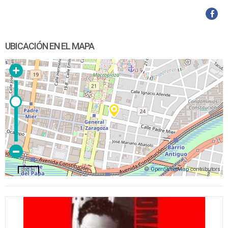
UBICACIÓN EN EL MAPA
©
OpenStreetMap
contributors
200 m