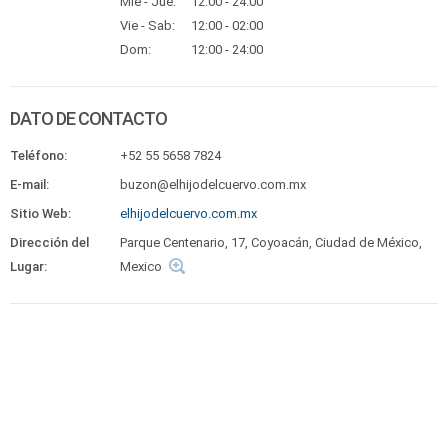
Mié - Jue:
12:00 - 24:00
Vie - Sab:
12:00 - 02:00
Dom:
12:00 - 24:00
DATO DE CONTACTO
Teléfono:
+52 55 5658 7824
E-mail:
buzon@elhijodelcuervo.com.mx
Sitio Web:
elhijodelcuervo.com.mx
Dirección del
Parque Centenario, 17, Coyoacán, Ciudad de México,
Lugar:
Mexico