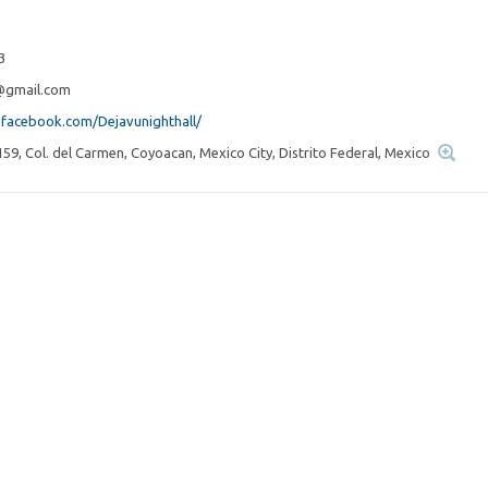
3
l@gmail.com
s.facebook.com/Dejavunighthall/
159, Col. del Carmen, Coyoacan, Mexico City, Distrito Federal, Mexico