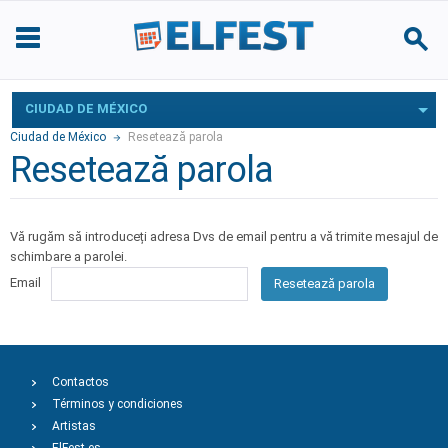
CIUDAD DE MÉXICO
Ciudad de México
Resetează parola
Resetează parola
Vă rugăm să introduceți adresa Dvs de email pentru a vă trimite mesajul de
schimbare a parolei.
Email
Resetează parola
Contactos
Términos y condiciones
Artistas