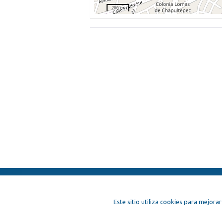
200 m
ElFest.es
Contactos
Términos y c
Este sitio utiliza cookies para mejorar
Artistas