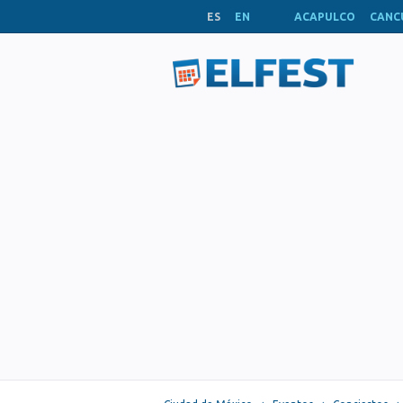
ES
EN
ACAPULCO
CANC