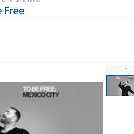
Sam Smith - To Be Free
e Free