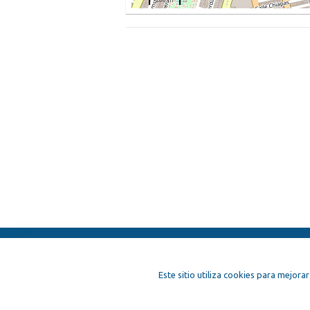
200 m
ElFest.es
Contactos
Términos y c
Este sitio utiliza cookies para mejorar
Artistas