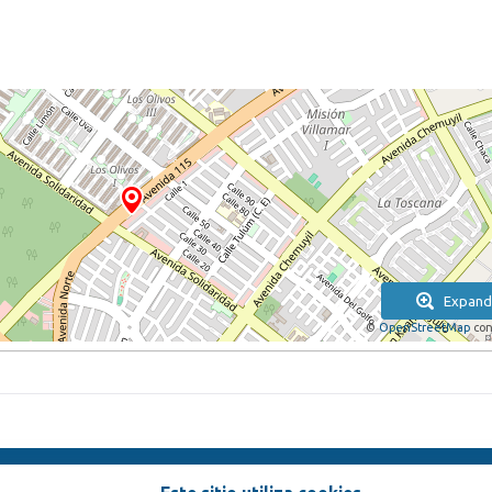
Expand
©
OpenStreetMap
con