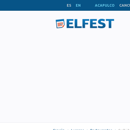
ES
EN
ACAPULCO
CANC