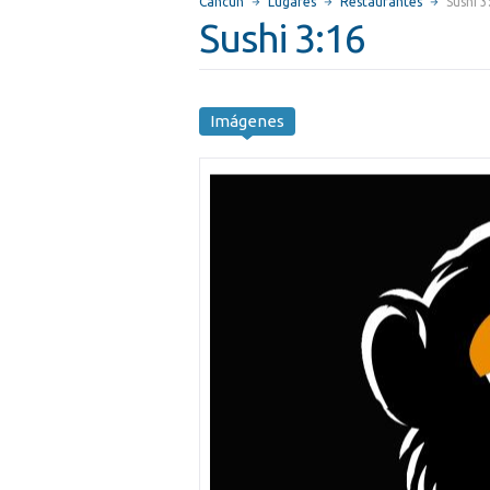
Cancún
Lugares
Restaurantes
Sushi 3
Sushi 3:16
Imágenes