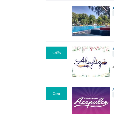
Cafés
J
Cines