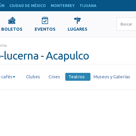
ÚN
CIUDAD DE MÉXICO
MONTERREY
TIJUANA
BOLETOS
EVENTOS
LUGARES
erna
-lucerna - Acapulco
 cafés
Clubes
Cines
Teatros
Museos y Galerías