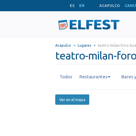
ES
EN
ACAPULCO
CANC
Acapulco
Lugares
teatro-milan-foro-luc
teatro-milan-foro
Todos
Restaurantes
Bares y
Ver en el mapa