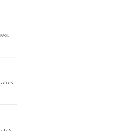
pulco,
Guerrero,
uerrero,