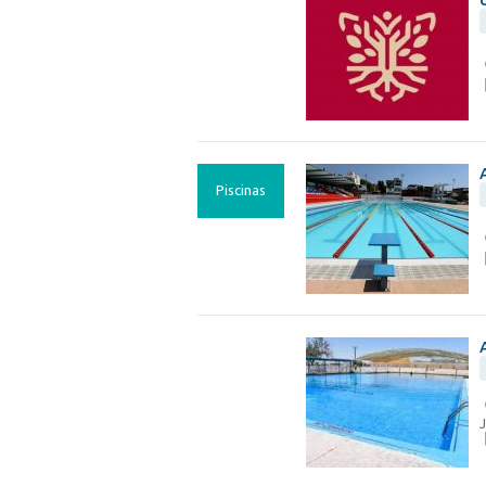
Piscinas
J