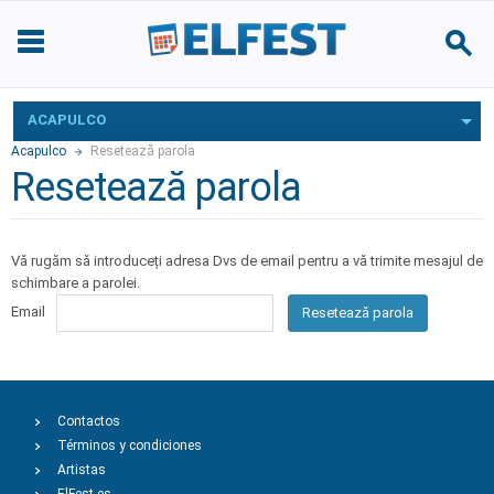
ACAPULCO
Acapulco
Resetează parola
Resetează parola
Vă rugăm să introduceți adresa Dvs de email pentru a vă trimite mesajul de
schimbare a parolei.
Email
Resetează parola
Contactos
Términos y condiciones
Artistas