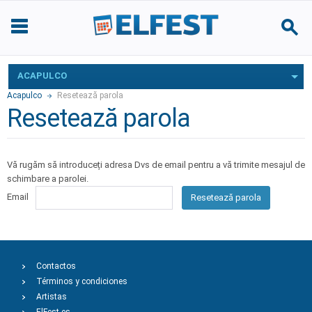
ACAPULCO
Acapulco
Resetează parola
Resetează parola
Vă rugăm să introduceți adresa Dvs de email pentru a vă trimite mesajul de
schimbare a parolei.
Email
Resetează parola
Contactos
Términos y condiciones
Artistas